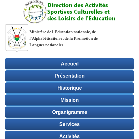
Ministère de l'Education nationale, de
l'Alphabétisation et de la Promotion de
Langues nationales
Accueil
Présentation
Historique
Mission
Organigramme
Services
Activités