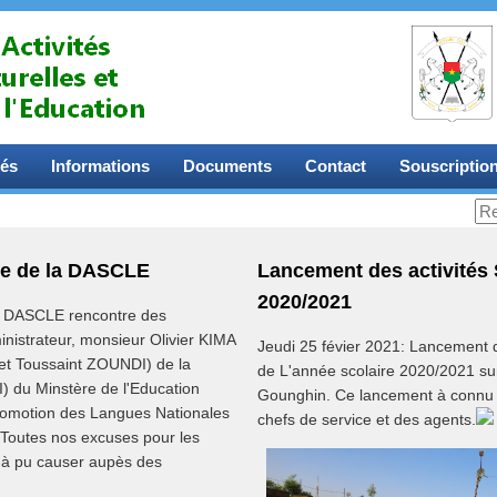
tés
Informations
Documents
Contact
Souscriptio
te de la DASCLE
Lancement des activités 
2020/2021
la DASCLE rencontre des
ministrateur, monsieur Olivier KIMA
Jeudi 25 févier 2021: Lancement d
et Toussaint ZOUNDI) de la
de L'année scolaire 2020/2021 
I) du Minstère de l'Education
Gounghin. Ce lancement à connu 
 Promotion des Langues Nationales
chefs de service et des agents.
 Toutes nos excuses pour les
 à pu causer aupès des